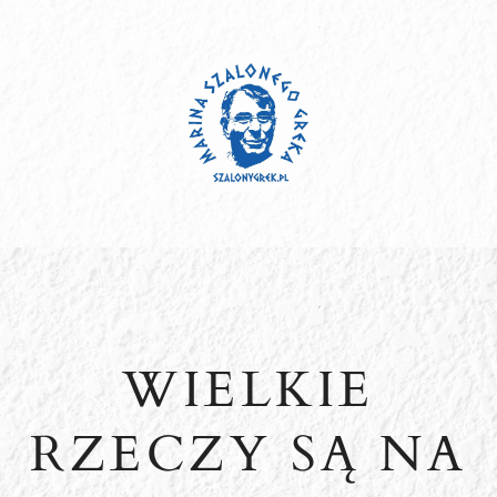
Przejdź
do
treści
WIELKIE
RZECZY SĄ NA