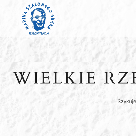
Przejdź
do
treści
WIELKIE R
Szykuje