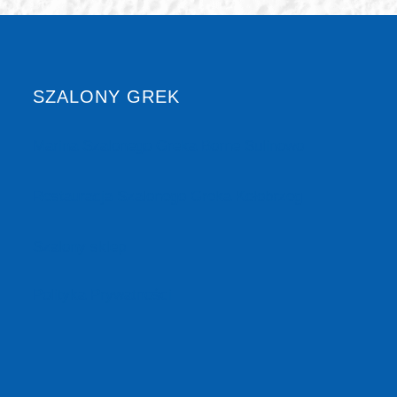
SZALONY GREK
Marina Szalonego Greka Borne Sulinowo
Restauracja Szalonego Greka Kołobrzeg
Szalony sklep
Polityka Prywatności